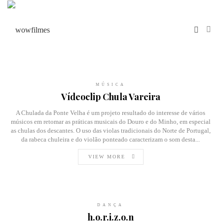
MÚSICA
Vídeoclip Chula Vareira
A Chulada da Ponte Velha é um projeto resultado do interesse de vários
músicos em retomar as práticas musicais do Douro e do Minho, em especial
as chulas dos descantes. O uso das violas tradicionais do Norte de Portugal,
da rabeca chuleira e do violão ponteado caracterizam o som desta...
VIEW MORE
DANÇA
h.o.r.i.z.o.n