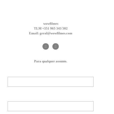
wowfilmes
TLM +351 965 343 502
Email: geral@wowfilmes.com
Para qualquer assunto.
O seu nome (obrigatório)
O seu email (obrigatório)