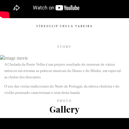
VÍDEOCLIP CHULA VAREIRA
STORY
A Chulada da Ponte Velha é um projeto resultado do interesse de vários
músicos em retomar as práticas musicais do Douro e do Minho, em especial
as chulas dos descantes.
O uso das violas tradicionais do Norte de Portugal, da rabeca chuleira e do
violão ponteado caracterizam o som desta banda.
PHOTO
Gallery