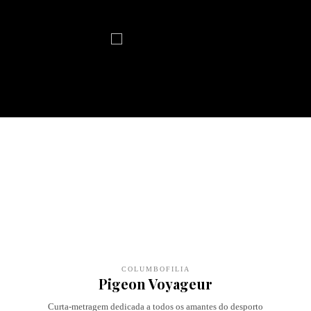
COLUMBOFILIA
Pigeon Voyageur
Curta-metragem dedicada a todos os amantes do desporto