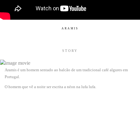
ARAMIS
STORY
Aramis é um homem sentado ao balcão de um tradicional café algures em
Portugal.
O homem que vê a noite ser escrita a néon na lufa lufa.